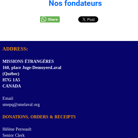
Nos fondateurs
Share
ADDRESS:
MISSIONS ÉTRANGÈRES
160, place Juge-DesnoyersLaval
(Québec)
H7G 1A5
CANADA
Email:
smepq@smelaval.org
DONATIONS, ORDERS & RECEIPTS
Hélène Perreault
Senior Clerk