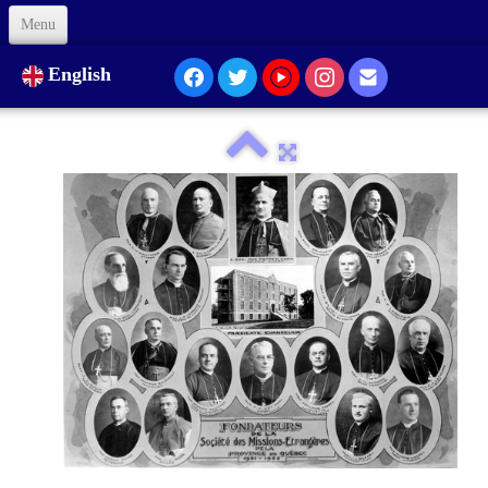
Menu
Welcome
English
About Us
Our Presence...
Formation
Animation
Links
Support us
Code of Ethics
Contacts