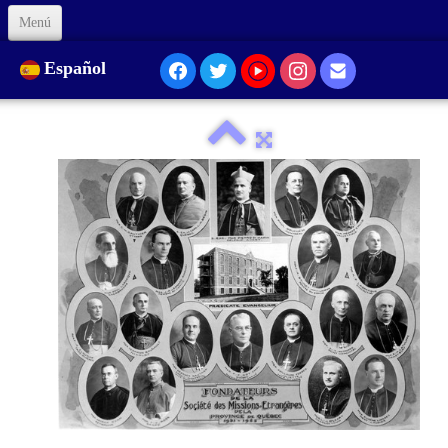
Menú
Inicio
Español
Sobre Nosotros
Nuestra Presencia...
Formación
Animación
Enlaces
Apóyenos
Código de Ética
Contacto