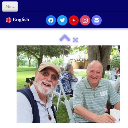
Menu
Welcome
English
About Us
Our Presence...
Formation
Animation
Links
Support us
Code of Ethics
Contacts