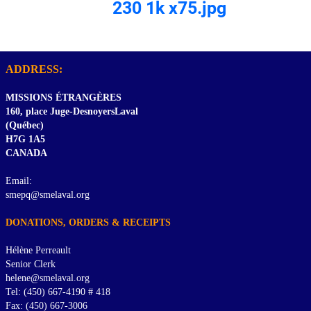
230 1k x75.jpg
ADDRESS:
MISSIONS ÉTRANGÈRES
160, place Juge-DesnoyersLaval
(Québec)
H7G 1A5
CANADA
Email:
smepq@smelaval.org
DONATIONS, ORDERS & RECEIPTS
Hélène Perreault
Senior Clerk
helene@smelaval.org
Tel: (450) 667-4190 # 418
Fax: (450) 667-3006