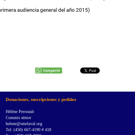
primera audiencia general del año 2015)
Compartir
Donaciones, suscripciones y pedidos
Hélène Perreault
Commis sénior
helene@smelaval.org
Tel: (450) 667-4190 # 418