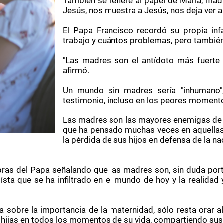
También se refiere al papel de María, madr
Jesús, nos muestra a Jesús, nos deja ver a
El Papa Francisco recordó su propia in
trabajo y cuántos problemas, pero también 
"Las madres son el antídoto más fuerte c
afirmó.
Un mundo sin madres sería "inhumano",
testimonio, incluso en los peores momentos
Las madres son las mayores enemigas de la
que ha pensado muchas veces en aquellas 
la pérdida de sus hijos en defensa de la n
ras del Papa señalando que las madres son, sin duda port
egoísta que se ha infiltrado en el mundo de hoy y la realida
Papa sobre la importancia de la maternidad, sólo resta orar
ijas en todos los momentos de su vida, compartiendo sus al