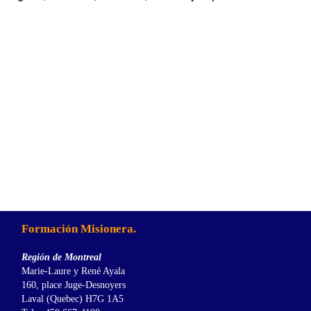
Formación Misionera.
Región de Montreal
Marie-Laure y René Ayala
160, place Juge-Desnoyers
Laval (Quebec) H7G 1A5