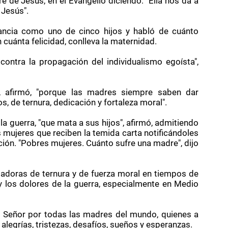
e de Jesús, en el Evangelio diciendo: "Ella nos da a
 Jesús".
fancia como uno de cinco hijos y habló de cuánto
cuánta felicidad, conlleva la maternidad.
ontra la propagación del individualismo egoísta",
 afirmó, "porque las madres siempre saben dar
, de ternura, dedicación y fortaleza moral".
 guerra, "que mata a sus hijos", afirmó, admitiendo
mujeres que reciben la temida carta notificándoles
ación. "Pobres mujeres. Cuánto sufre una madre", dijo
adoras de ternura y de fuerza moral en tiempos de
d y los dolores de la guerra, especialmente en Medio
 al Señor por todas las madres del mundo, quienes a
egrías, tristezas, desafíos, sueños y esperanzas.