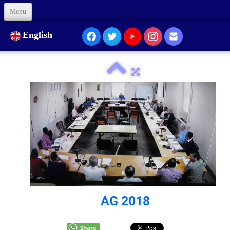
Menu
Welcome
English
About Us
Our Presence...
Formation
Animation
Links
Support us
AG 2018
Code of Ethics
Contacts
Share