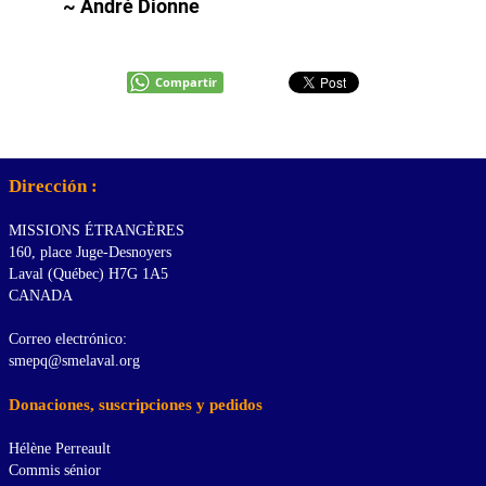
~ André Dionne
Compartir
Dirección :
MISSIONS ÉTRANGÈRES
160, place Juge-Desnoyers
Laval (Québec) H7G 1A5
CANADA
Correo electrónico:
smepq@smelaval.org
Donaciones, suscripciones y pedidos
Hélène Perreault
Commis sénior