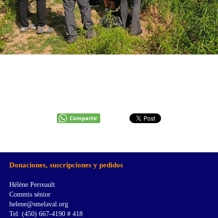
Compartir
Donaciones, suscripciones y pedidos
Hélène Perreault
Commis sénior
helene@smelaval.org
Tel: (450) 667-4190 # 418