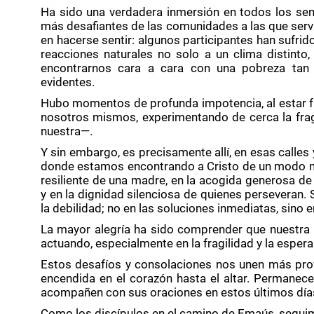
Ha sido una verdadera inmersión en todos los sen
más desafiantes de las comunidades a las que serv
en hacerse sentir: algunos participantes han sufrid
reacciones naturales no solo a un clima distinto,
encontrarnos cara a cara con una pobreza tan 
evidentes.
Hubo momentos de profunda impotencia, al estar f
nosotros mismos, experimentando de cerca la frag
nuestra—.
Y sin embargo, es precisamente allí, en esas calles
donde estamos encontrando a Cristo de un modo mu
resiliente de una madre, en la acogida generosa de
y en la dignidad silenciosa de quienes perseveran. 
la debilidad; no en las soluciones inmediatas, sino e
La mayor alegría ha sido comprender que nuestra mi
actuando, especialmente en la fragilidad y la espera
Estos desafíos y consolaciones nos unen más pro
encendida en el corazón hasta el altar. Permane
acompañen con sus oraciones en estos últimos días
Como los discípulos en el camino de Emaús, seguimo