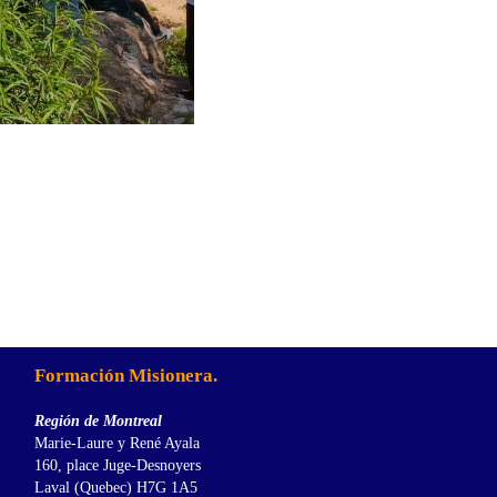
Formación Misionera.
Región de Montreal
Marie-Laure y René Ayala
160, place Juge-Desnoyers
Laval (Quebec) H7G 1A5