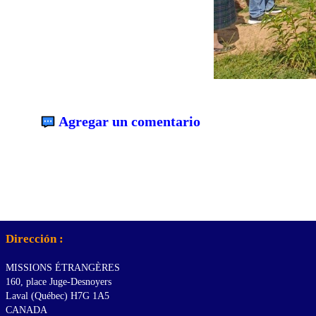
Agregar un comentario
Dirección :
MISSIONS ÉTRANGÈRES
160, place Juge-Desnoyers
Laval (Québec) H7G 1A5
CANADA