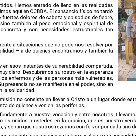
tidos. Hemos entrado de lleno en las realidades
imos aquí en CCBBA. El cansancio físico no tardó
o fuertes dolores de cabeza y episodios de fiebre,
 sino también al peso emocional y espiritual de
concreta y con necesidades estructurales tan
rente a situaciones que no podemos resolver por
ilidad —la de quienes encontramos y también la
 y en esos instantes de vulnerabilidad compartida,
y claro. Descubrimos su rostro en la esperanza
 los enfermos y de las personas más vulnerables,
Su presencia no se manifiesta en el poder, sino en
n la solidaridad.
sión no consiste en llevar a Cristo a un lugar donde está
nza de quienes viven en las periferias.
fundamente a nuestra vocación y entre nosotros. Llevamos
cemos unidos a ustedes en la oración, que es nuestro ve
, y sepan que nosotros rezamos con fervor por cada uno de
s adelante con los pies en la tierra y el corazón encendid