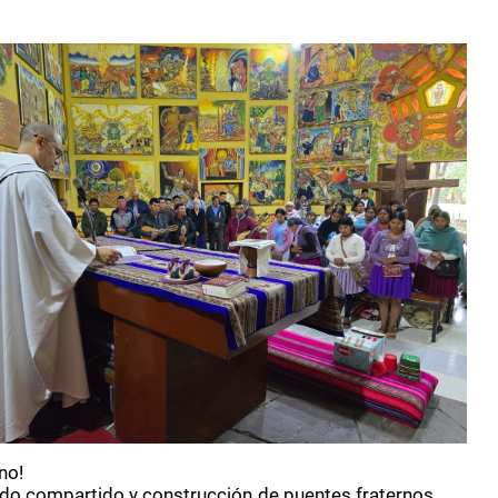
no!
lado compartido y construcción de puentes fraternos