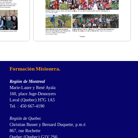
Formación Misionera.
Región de Montreal
Marie-Laure y René Ayala
160, place Juge-Desnoyers
Laval (Quebec) H7G 1A5
Tel. : 450 667-4190
Región de Quebec
Christian Busset y Bernard Duquette, p.m.é.
867, rue Rochette
Quebec (Quebec) G1V 2S6