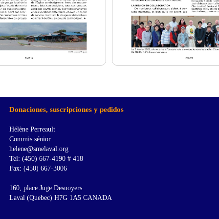
Donaciones, suscripciones y pedidos
Hélène Perreault
Commis sénior
helene@smelaval.org
Tel: (450) 667-4190 # 418
Fax: (450) 667-3006
160, place Juge Desnoyers
Laval (Quebec) H7G 1A5 CANADA