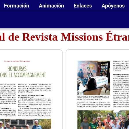
Formación
Animación
Enlaces
Apóyenos
l de Revista Missions Étr