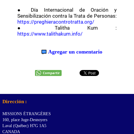
● Día Internacional de Oración y
Sensibilización contra la Trata de Personas:
https://preghieracontrotratta.org/
● Talitha Kum :
https://www.talithakum.info/
Agregar un comentario
Compartir
Dirección :
MISSIONS ÉTRANGÈRES
160, place Juge-Desnoyers
Laval (Québec) H7G 1A5
CANADA