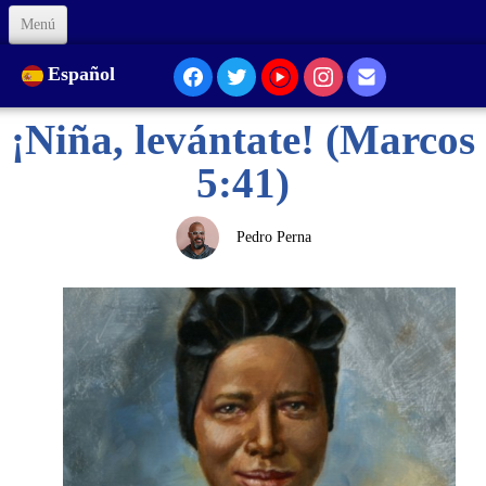
Menú
Inicio
Español
Sobre Nosotros
¡Niña, levántate! (Marcos
Nuestra Presencia...
5:41)
Formación
Pedro Perna
Animación
Enlaces
Apóyenos
Código de Ética
Contacto