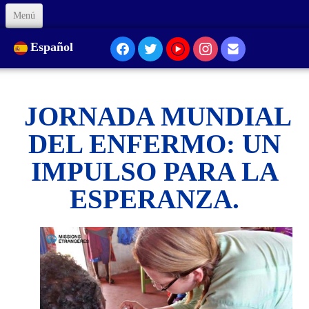
Menú
Inicio
Español
Sobre Nosotros
Nuestra Presencia...
JORNADA MUNDIAL
Formación
DEL ENFERMO: UN
IMPULSO PARA LA
Animación
ESPERANZA.
Enlaces
Apóyenos
Código de Ética
Contacto