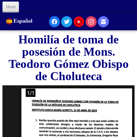
Menú
Inicio
Español
Sobre Nosotros
Homilía de toma de
Nuestra Presencia...
posesión de Mons.
Formación
Teodoro Gómez Obispo
de Choluteca
Animación
Enlaces
Apóyenos
Código de Ética
Contacto