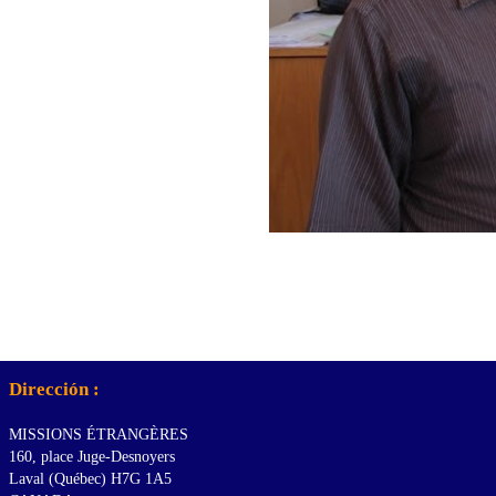
Dirección :
MISSIONS ÉTRANGÈRES
160, place Juge-Desnoyers
Laval (Québec) H7G 1A5