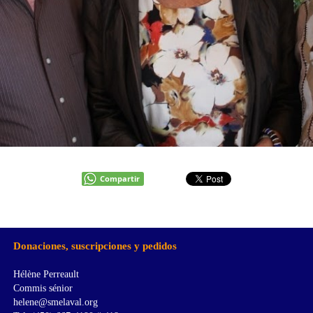
Compartir
Donaciones, suscripciones y pedidos
Hélène Perreault
Commis sénior
helene@smelaval.org