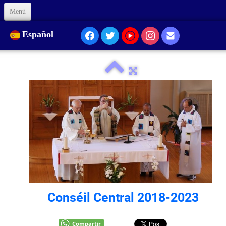
Menú
Inicio
Español
Sobre Nosotros
Nuestra Presencia...
Formación
Animación
Enlaces
Apóyenos
Conséil Central 2018-2023
Código de Ética
Contacto
Compartir