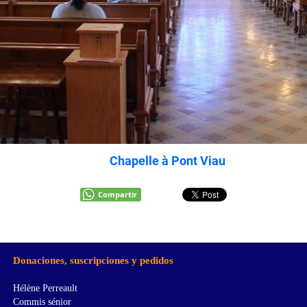
Chapelle à Pont Viau
Compartir
Donaciones, suscripciones y pedidos
Hélène Perreault
Commis sénior