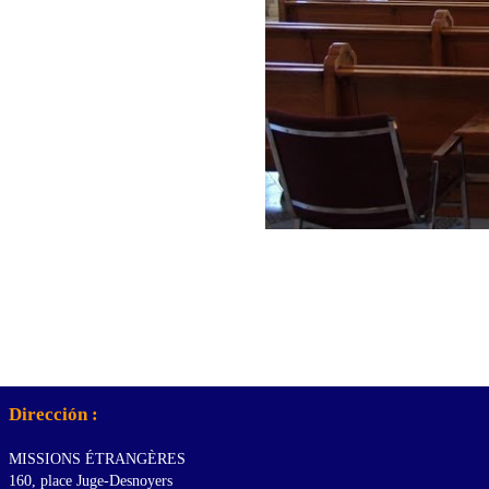
Dirección :
MISSIONS ÉTRANGÈRES
160, place Juge-Desnoyers