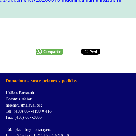
Compartir
Donaciones, suscripciones y pedidos
Hélène Perreault
Commis sénior
helene@smelaval.org
Tel: (450) 667-4190 # 418
Fax: (450) 667-3006
160, place Juge Desnoyers
Laval (Quebec) H7G 1A5 CANADA