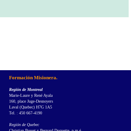
Formación Misionera.
Región de Montreal
Marie-Laure y René Ayala
160, place Juge-Desnoyers
Laval (Quebec) H7G 1A5
Tel. : 450 667-4190
Región de Quebec
Christian Busset y Bernard Duquette, p.m.é.