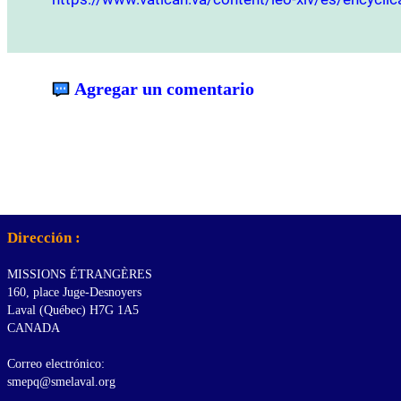
Agregar un comentario
Dirección :
MISSIONS ÉTRANGÈRES
160, place Juge-Desnoyers
Laval (Québec) H7G 1A5
CANADA
Correo electrónico:
smepq@smelaval.org