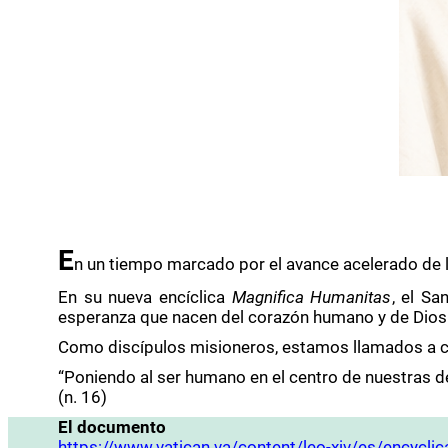
E
n un tiempo marcado por el avance acelerado de la 
En su nueva encíclica
Magnifica Humanitas
, el Sa
esperanza que nacen del corazón humano y de Dios
Como discípulos misioneros, estamos llamados a con
“Poniendo al ser humano en el centro de nuestras d
(n. 16)
El documento
https://www.vatican.va/content/leo-xiv/es/encyc