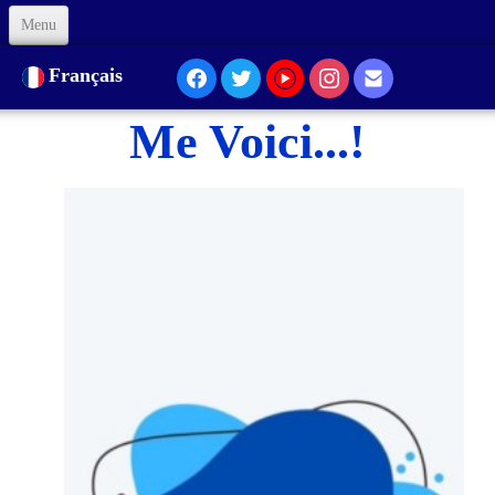
Menu
Accueil
Français
À Propos de nous
Me Voici...!
Notre Présence
Formation
Animation
Liens
Soutenez-nous
Code d'Éthique
Contacts