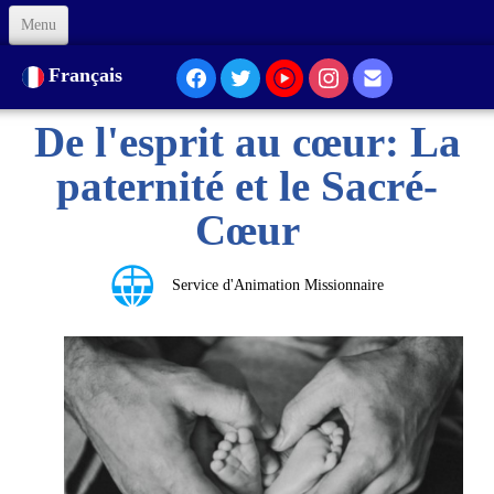
Menu
Accueil
Français
À Propos de nous
De l'esprit au cœur: La
Notre Présence
paternité et le Sacré-
Formation
Cœur
Animation
Service d'Animation Missionnaire
Liens
Soutenez-nous
Code d'Éthique
Contacts