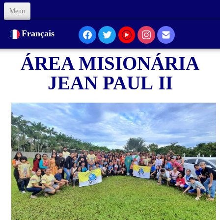
Menu
Accueil
Français
À Propos de nous
ÁREA MISIONÁRIA
Notre Présence
JEAN PAUL II
Formation
Animation
Liens
Soutenez-nous
Code d'Éthique
Contacts