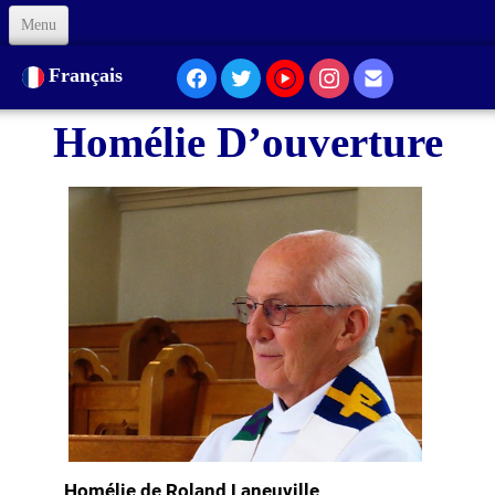
Menu
Accueil
Français
À Propos de nous
Homélie D’ouverture
Notre Présence
Formation
Animation
Liens
Soutenez-nous
Code d'Éthique
Contacts
Homélie de Roland Laneuville