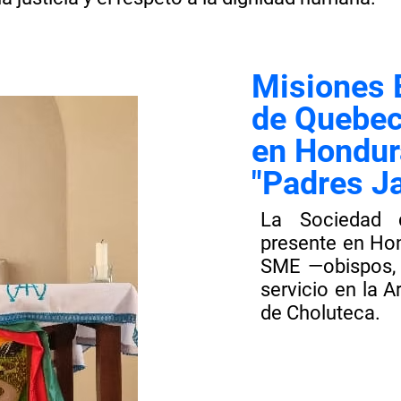
Misiones 
de Quebe
en Hondu
"Padres J
La Sociedad 
presente en Ho
SME —obispos, 
servicio en la A
de Choluteca.